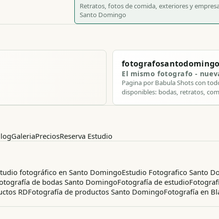
Retratos, fotos de comida, exteriores y empres
Santo Domingo
fotografosantodoming
El mismo fotografo - nue
Pagina por Babula Shots con todo
disponibles: bodas, retratos, com
log
Galeria
Precios
Reserva Estudio
tudio fotográfico en Santo Domingo
Estudio Fotografico Santo 
otografía de bodas Santo Domingo
Fotografía de estudio
Fotograf
uctos RD
Fotografía de productos Santo Domingo
Fotografía en B