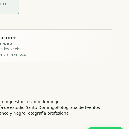
as en
o.com
→
va web
s los servicios
ercial, eventos.
Domingo
estudio santo domingo
ía de estudio Santo Domingo
Fotografía de Eventos
lanco y Negro
Fotografía profesional