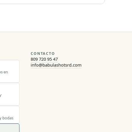
CONTACTO
809 720 95 47
info@babulashotsrd.com
os en
y
 y bodas