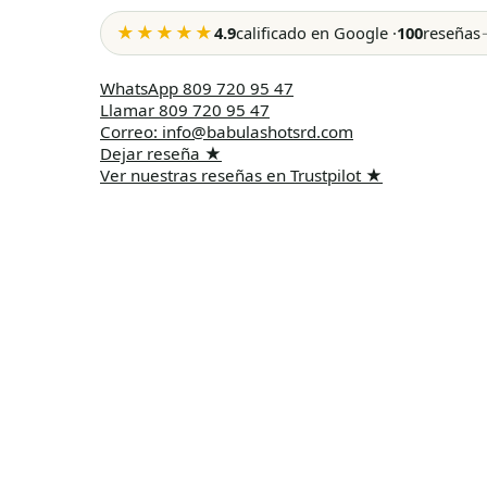
★★★★★
4.9
calificado en Google
·
100
reseñas
WhatsApp
809 720 95 47
Llamar
809 720 95 47
Correo
:
info@babulashotsrd.com
Dejar reseña
★
Ver nuestras reseñas en Trustpilot
★