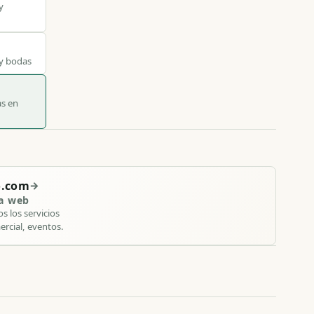
y
 y bodas
as en
o.com
→
va web
s los servicios
ercial, eventos.